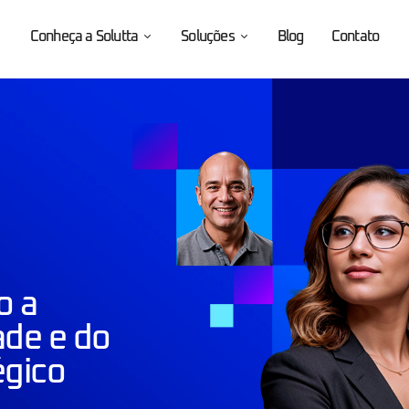
Conheça a Solutta
Soluções
Blog
Contato
o a
ade e do
égico