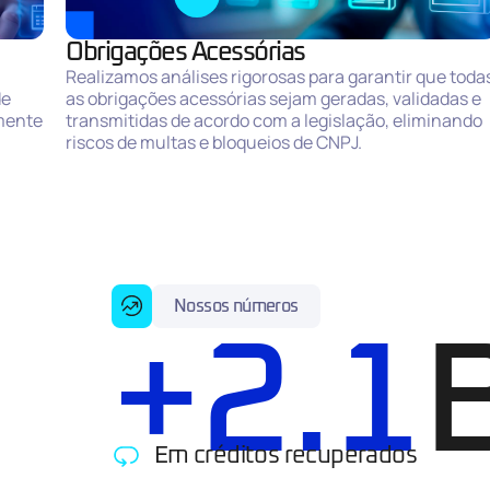
Obrigações Acessórias
Realizamos análises rigorosas para garantir que toda
de
as obrigações acessórias sejam geradas, validadas e
lmente
transmitidas de acordo com a legislação, eliminando
riscos de multas e bloqueios de CNPJ.
Nossos números
+
2.5
B
Em créditos recuperados