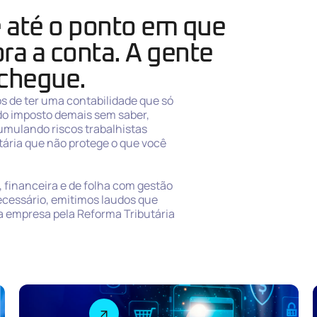
 até o ponto em que
ra a conta. A gente
 chegue.
os de ter uma contabilidade que só
do imposto demais sem saber,
umulando riscos trabalhistas
ária que não protege o que você
, financeira e de folha com gestão
ecessário, emitimos laudos que
a empresa pela Reforma Tributária