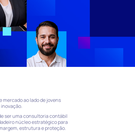
e mercado ao lado de jovens
 inovação.
e ser uma consultoria contábil
adeiro núcleo estratégico para
argem, estrutura e proteção.