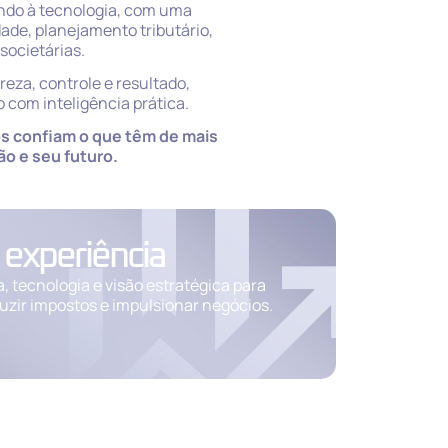
ndo à tecnologia, com uma
ade, planejamento tributário,
societárias.
reza, controle e resultado,
 com inteligência prática.
s confiam o que têm de mais
ão e seu futuro.
 experiência
, tecnologia e visão estratégica para
uzir impostos e impulsionar negócios.