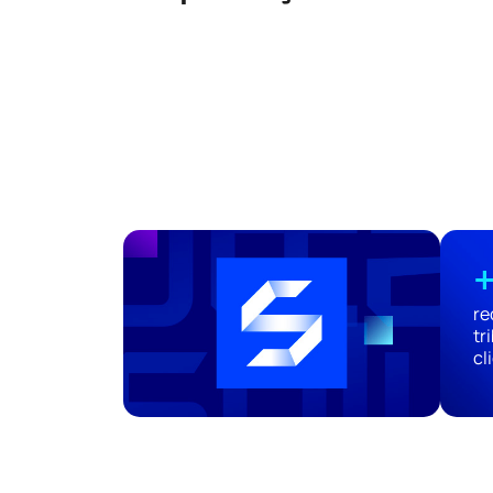
re
tr
cl