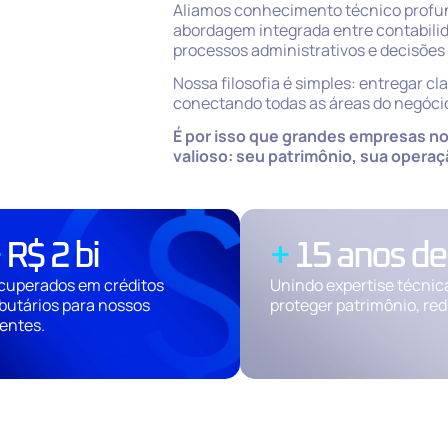
Aliamos conhecimento técnico profu
abordagem integrada entre contabilid
processos administrativos e decisões 
Nossa filosofia é simples: entregar cla
conectando todas as áreas do negócio
É por isso que grandes empresas no
valioso: seu patrimônio, sua operaç
+
 R$ 
2
 bi
+
15
 anos de
cuperados em créditos
Unindo expertise técnica
ibutários para nossos
proteger patrimônio, red
ientes.