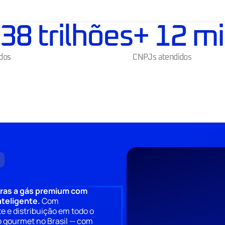
00
 trilhões
+ 
16
 mi
dos
CNPJs atendidos
iras a gás premium com
nteligente.
Com
e e distribuição em todo o
o gourmet no Brasil — com