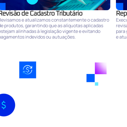
Revisão de Cadastro Tributário
Rep
Revisamos e atualizamos constantemente o cadastro
Execu
de produtos, garantindo que as alíquotas aplicadas
revi
estejam alinhadas à legislação vigente e evitando
para 
pagamentos indevidos ou autuações.
e atu