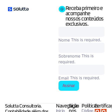
Receba primeiro e
acompanhe
nossos conteúdos
exclusivos.
This is required.
Nome
This is
Sobrenome
required.
This is required.
Email
Assinar
Navegação
Siga-
Políticas
Certific
Solutta Consultoria.
nos
Início
Código
Contabilidade além dos