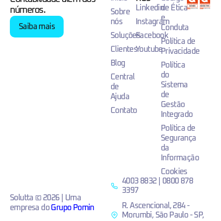
Linkedin
de Ética
números.
Sobre
e
nós
Instagram
Saiba mais
Conduta
Soluções
Facebook
Política de
Clientes
Youtube
Privacidade
Blog
Política
do
Central
Sistema
de
de
Ajuda
Gestão
Contato
Integrado
Política de
Segurança
da
Informação
Cookies
4003 8832 | 0800 878
3397
Solutta © 2026 | Uma
R. Ascencional, 284 -
empresa do
Grupo Pomin
Morumbi, São Paulo - SP,