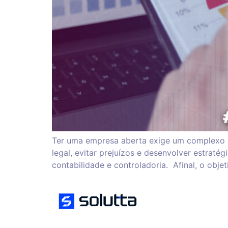
Ter uma empresa aberta exige um complexo s
legal, evitar prejuízos e desenvolver estraté
contabilidade e controladoria. Afinal, o obje