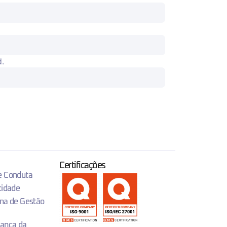
d.
Certificações
 e Conduta
cidade
ema de Gestão
rança da