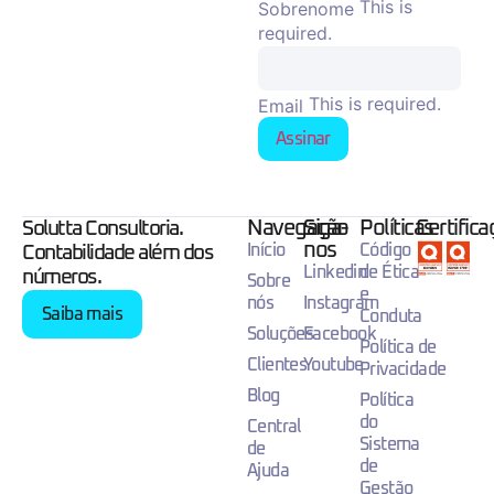
This is
Sobrenome
required.
This is required.
Email
Assinar
Navegação
Siga-
Políticas
Certific
Solutta Consultoria.
nos
Início
Código
Contabilidade além dos
Linkedin
de Ética
números.
Sobre
e
nós
Instagram
Saiba mais
Conduta
Soluções
Facebook
Política de
Clientes
Youtube
Privacidade
Blog
Política
do
Central
Sistema
de
de
Ajuda
Gestão