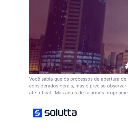
Você sabia que os processos de abertura de 
considerados gerais, mas é preciso observar a
até o final. Mas antes de falarmos propriame