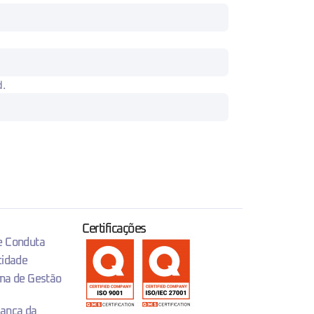
d.
Certificações
 e Conduta
cidade
ema de Gestão
rança da