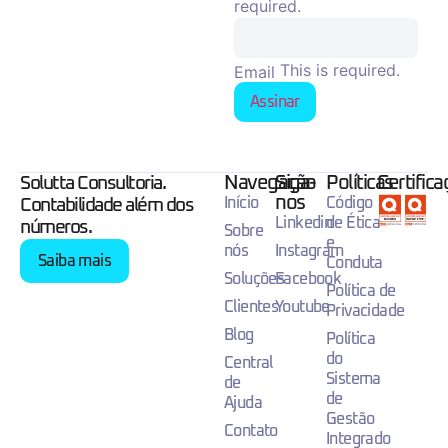
required.
This is required.
Email
Assinar
Navegação
Siga-
Políticas
Certific
Solutta Consultoria.
nos
Início
Código
Contabilidade além dos
Linkedin
de Ética
números.
Sobre
e
nós
Instagram
Saiba mais
Conduta
Soluções
Facebook
Política de
Clientes
Youtube
Privacidade
Blog
Política
do
Central
Sistema
de
de
Ajuda
Gestão
Contato
Integrado