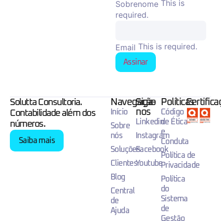
This is
Sobrenome
required.
This is required.
Email
Assinar
Navegação
Siga-
Políticas
Certific
Solutta Consultoria.
nos
Início
Código
Contabilidade além dos
Linkedin
de Ética
números.
Sobre
e
nós
Instagram
Saiba mais
Conduta
Soluções
Facebook
Política de
Clientes
Youtube
Privacidade
Blog
Política
do
Central
Sistema
de
de
Ajuda
Gestão