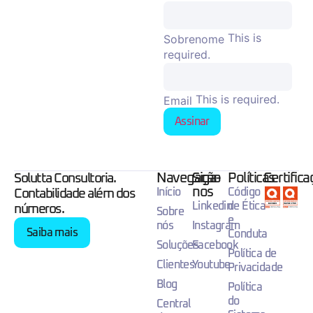
This is
Sobrenome
required.
This is required.
Email
Assinar
Navegação
Siga-
Políticas
Certific
Solutta Consultoria.
nos
Início
Código
Contabilidade além dos
Linkedin
de Ética
números.
Sobre
e
nós
Instagram
Saiba mais
Conduta
Soluções
Facebook
Política de
Clientes
Youtube
Privacidade
Blog
Política
do
Central