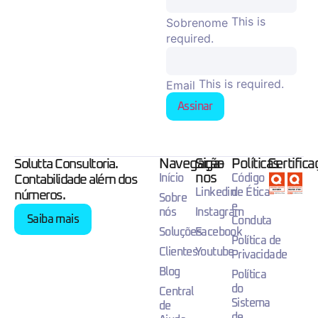
This is
Sobrenome
required.
This is required.
Email
Assinar
Navegação
Siga-
Políticas
Certific
Solutta Consultoria.
nos
Início
Código
Contabilidade além dos
Linkedin
de Ética
números.
Sobre
e
nós
Instagram
Saiba mais
Conduta
Soluções
Facebook
Política de
Clientes
Youtube
Privacidade
Blog
Política
do
Central
Sistema
de
de