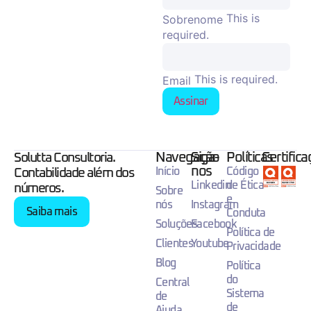
This is
Sobrenome
required.
This is required.
Email
Assinar
Navegação
Siga-
Políticas
Certific
Solutta Consultoria.
nos
Início
Código
Contabilidade além dos
Linkedin
de Ética
números.
Sobre
e
nós
Instagram
Saiba mais
Conduta
Soluções
Facebook
Política de
Clientes
Youtube
Privacidade
Blog
Política
do
Central
Sistema
de
de
Ajuda