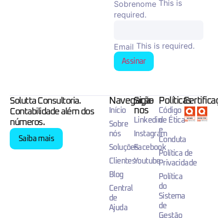
This is
Sobrenome
required.
This is required.
Email
Assinar
Navegação
Siga-
Políticas
Certific
Solutta Consultoria.
nos
Início
Código
Contabilidade além dos
Linkedin
de Ética
números.
Sobre
e
nós
Instagram
Saiba mais
Conduta
Soluções
Facebook
Política de
Clientes
Youtube
Privacidade
Blog
Política
do
Central
Sistema
de
de
Ajuda
Gestão