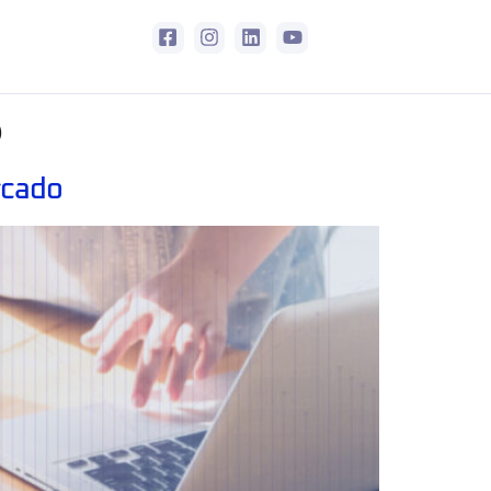
o
rcado