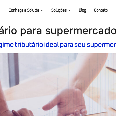
Conheça a Solutta
Soluções
Blog
Contato
tário para supermercad
egime tributário ideal para seu superme