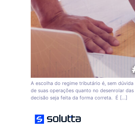
A escolha do regime tributário é, sem dúvid
de suas operações quanto no desenrolar das s
decisão seja feita da forma correta. É […]