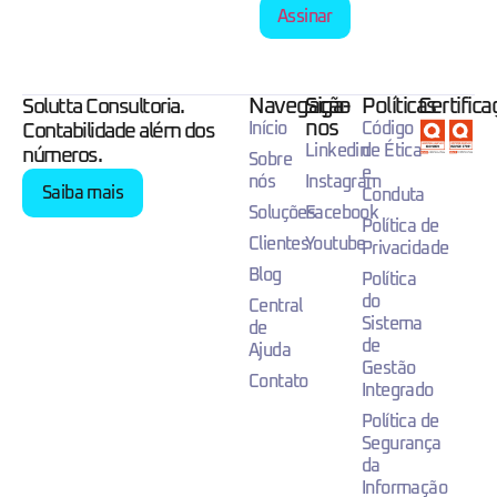
Assinar
Navegação
Siga-
Políticas
Certific
Solutta Consultoria.
nos
Início
Código
Contabilidade além dos
Linkedin
de Ética
números.
Sobre
e
nós
Instagram
Saiba mais
Conduta
Soluções
Facebook
Política de
Clientes
Youtube
Privacidade
Blog
Política
do
Central
Sistema
de
de
Ajuda
Gestão
Contato
Integrado
Política de
Segurança
da
Informação